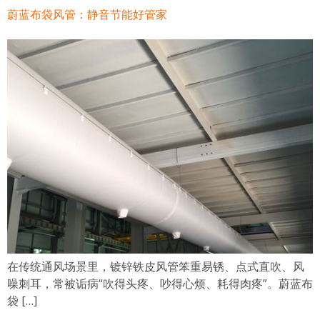
蔚蓝布袋风管：静音节能好管家
在传统通风场景里，镀锌铁皮风管笨重易锈、点式直吹、风
噪刺耳，常被诟病“吹得头疼、吵得心烦、耗得肉疼”。蔚蓝布
袋 […]