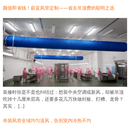
颜值即省钱！蔚蓝风管定制——省去吊顶费的聪明之选
装修时你是不是也纠结过：想装中央空调或新风，却被吊顶
吃掉十几厘米层高，还要多花几万块做封板、灯槽、龙骨？
其实， […]
布袋风管全域均匀送风，告别室内冷热不均