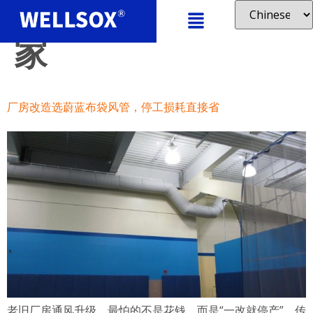
标签：
布袋风管厂
家
厂房改造选蔚蓝布袋风管，停工损耗直接省
老旧厂房通风升级，最怕的不是花钱，而是“一改就停产”。传