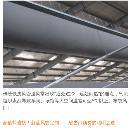
传统铁皮风管送风常出现“近处过冷、远处闷热”的痛点，气流
组织紊乱导致车间、场馆等大空间温差可达5℃以上。布袋风
[…]
颜值即省钱！蔚蓝风管定制——省去吊顶费的聪明之选