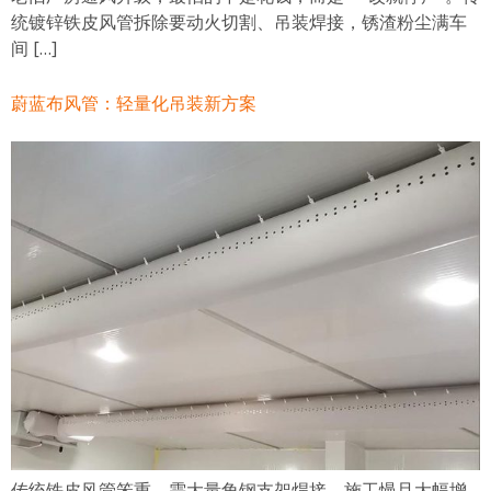
统镀锌铁皮风管拆除要动火切割、吊装焊接，锈渣粉尘满车
间 […]
蔚蓝布风管：轻量化吊装新方案
传统铁皮风管笨重、需大量角钢支架焊接，施工慢且大幅增