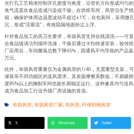
光打孔工艺精准控制开孔密度与角度，沿管长方向形成均匀的层流送
免气流直吹食品造成污染或干燥。在烘焙车间，风管沿生产线
箱，确保炉体周边温度波动不超过±1℃；在包装间，采用微
沉，形成“活塞流”，有效阻隔地面粉尘上浮。
针对食品加工的高卫生要求，布袋风管支持在线清洗——可直
合食品级清洁剂循环洗涤，干燥后通过卡扣快速安装，较传统
厂应用后，车间菌落总数下降65%，因通风不均导致的产品返工
万元。
此外，布袋风管重量仅为金属风管的1/40，无需重型支架，
灌装等不同功能区的送风需求。其表面摩擦系数低，不易吸附
度85%以上的腌制车间也能长期稳定运行。这种兼具均匀送
成为食品加工行业升级厂房设施的首选。
布袋风管
布袋风管厂家
布风管
纤维织物风管
,
,
,
X
WhatsApp
Twitter