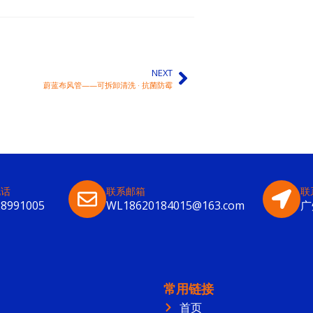
NEXT
蔚蓝布风管——可拆卸清洗 · 抗菌防霉
电话
联系邮箱
联
28991005
WL18620184015@163.com
广
常用链接
首页