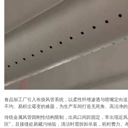
食品加工厂引入布袋风管系统，以柔性纤维渗透与喷嘴定向送
不均、易积尘霉变的难题，为生产车间打造无死角、高洁净的
传统金属风管因刚性结构限制，出风口间距固定，常出现近风
区”，且接缝处易藏污纳垢，清洁时需拆卸吊装，耗时费力。