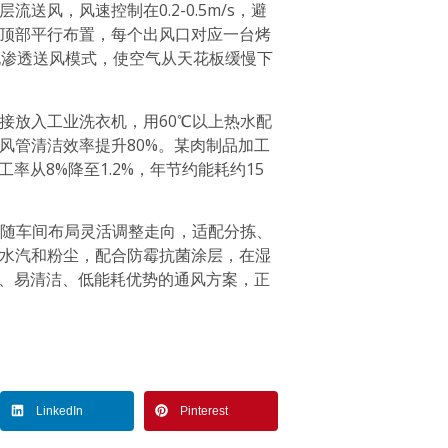
风，风速控制在0.2-0.5m/s，避
顶部平行布置，每个出风口对应一台烤
孔渗透送风模式，使空气从天花板缓慢下
接放入工业洗衣机，用60℃以上热水配
风管清洁效率提升80%。某肉制品加工
率从8%降至1.2%，年节约能耗约15
可随车间布局灵活调整走向，适配分拣、
水汽和粉尘，配合防霉抗菌涂层，在湿
风、易清洁、低能耗优势的通风方案，正
LinkedIn
Pinterest