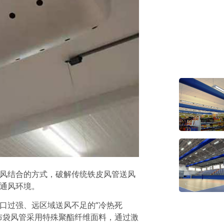
风结合的方式，破解传统铁皮风管送风
通风环境。
口过强、远区域送风不足的“冷热死
布袋风管采用特殊聚酯纤维面料，通过激