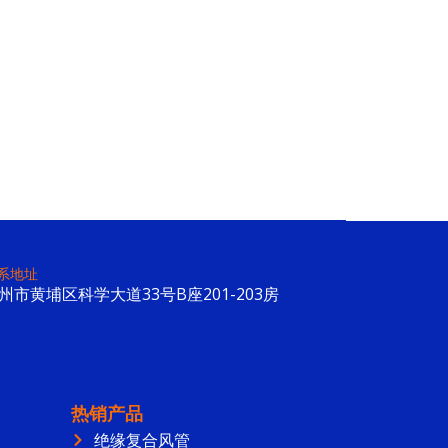
系地址
州市黄埔区科学大道33号B座201-203房
热销产品
绝缘复合风管