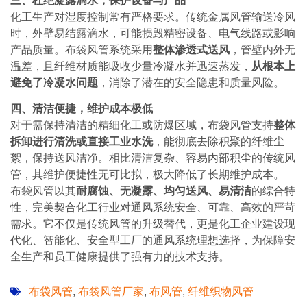
化工生产对湿度控制常有严格要求。传统金属风管输送冷风
时，外壁易结露滴水，可能损毁精密设备、电气线路或影响
产品质量。布袋风管系统采用
整体渗透式送风
，管壁内外无
温差，且纤维材质能吸收少量冷凝水并迅速蒸发，
从根本上
避免了冷凝水问题
，消除了潜在的安全隐患和质量风险。
四、清洁便捷，维护成本极低
对于需保持清洁的精细化工或防爆区域，布袋风管支持
整体
拆卸进行清洗或直接工业水洗
，能彻底去除积聚的纤维尘
絮，保持送风洁净。相比清洁复杂、容易内部积尘的传统风
管，其维护便捷性无可比拟，极大降低了长期维护成本。
布袋风管以其
耐腐蚀、无凝露、均匀送风、易清洁
的综合特
性，完美契合化工行业对通风系统安全、可靠、高效的严苛
需求。它不仅是传统风管的升级替代，更是化工企业建设现
代化、智能化、安全型工厂的通风系统理想选择，为保障安
全生产和员工健康提供了强有力的技术支持。
布袋风管
布袋风管厂家
布风管
纤维织物风管
,
,
,