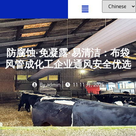
防腐蚀·免凝露·易清洁：布袋
风管成化工企业通风安全优选
By
admin
11 11 月, 2025