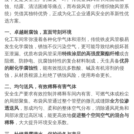
蚀、结露、清洁困难等痛点，而布袋风管（纤维织物风管系
统）凭借其独特优势，正成为化工企业通风安全的革新性优
选方案。
一、卓越耐腐蚀，直面苛刻环境
化工车间常弥漫着各种化学气体和溶剂，传统铁皮风管极易
发生化学腐蚀，锈蚀不仅污染空气，更可能导致结构损坏甚
至泄漏。优质布袋风管采用
特殊涂层的高强度聚酯纤维
或含
阻燃、防静电、抗腐蚀特性的复合材料制成，天生具备
优异
的耐化学腐蚀性
，能有效抵抗多数酸、碱及有机溶剂的侵
蚀，从材质根源上杜绝了锈蚀风险，使用寿命更长。
二、均匀送风，有效稀释有害气体
安全生产要求有效控制并稀释车间内有害、可燃气体或粉尘
的局部聚集。布袋风管通过整个管壁的微孔或缝隙
全方位渗
透送风
，形成均匀、柔和的整体空气分布，消除通风死角和
局部浓度过高区域，能更高效地
促进整个空间空气的混合与
稀释
，大大提升环境安全系数。
三、杜绝凝露滴水，保护设备与产品