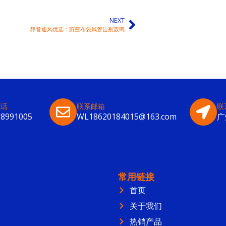
NEXT
静音通风优选：蔚蓝布袋风管告别轰鸣
电话
联系邮箱
联
28991005
WL18620184015@163.com
广
常用链接
首页
关于我们
热销产品