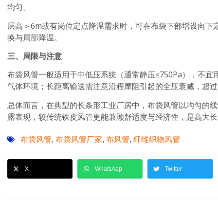
均匀。
层高＞6m或有岗位定点降温需求时，可在布袋下部增设向下
换与局部降温。
三、局限与注意
布袋风管一般适用于中低压系统（通常静压≤750Pa），不
气体环境；长距离输送需注意沿程摩阻引起的全压衰减，超过
总体而言，在典型的长条形工业厂房中，布袋风管以均匀的线
露表现，较传统铁皮风管更能兼顾舒适度与经济性，是高大长
布袋风管
布袋风管厂家
布风管
纤维织物风管
,
,
,
X
WhatsApp
Twitter