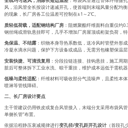
全线均匀送风，消除长短边温差
：布袋风管通过管体纤维微孔
风，沿风管全长按设计递减开孔，使首端到末端风量分配均衡
的现象，长厂房各工位温差可控制在±1～2℃。
质轻低荷载，适配钢结构厂房
：阻燃聚酯纤维面料自重仅约0.3k
钢丝绳或滑轨悬挂即可，几乎不增加厂房屋顶或桁架负荷，特
免保温、不结露
：织物本身导热系数低，送冷风时管壁外形成
冷凝水滴水问题，保护下方设备或成品，无需另包橡塑保温层
安装快捷、可清洗复用
：分段拉链连接、挂钩悬挂，施工周期为
脏后可整体拆下工业水洗、晾干重挂，维护成本远低于需机器
低噪与柔性适配
：纤维材料可吸收部分气流噪声，且柔性本体
喷淋等管线障碍。
二、长厂房设计要点
主干管建议仍用铁皮或复合风管接入，末端分支采用布袋风管沿
单侧长管”布置。
依据沿程静压衰减规律进行
变孔径/变孔距开孔设计
（首段孔