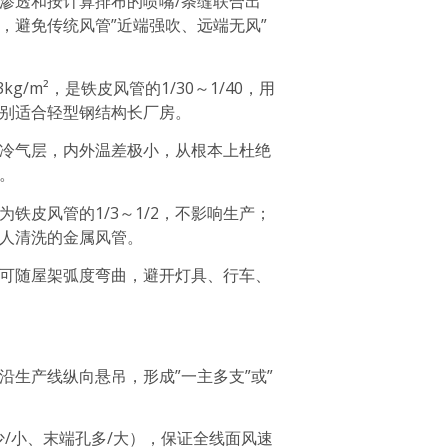
渗透和按计算排布的喷嘴/条缝联合出
，避免传统风管”近端强吹、远端无风”
g/m²，是铁皮风管的1/30～1/40，用
别适合轻型钢结构长厂房。
冷气层，内外温差极小，从根本上杜绝
。
铁皮风管的1/3～1/2，不影响生产；
人清洗的金属风管。
可随屋架弧度弯曲，避开灯具、行车、
生产线纵向悬吊，形成”一主多支”或”
少/小、末端孔多/大），保证全线面风速