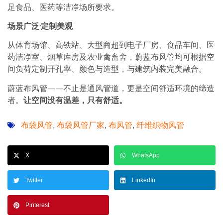
足食品、医药等洁净场所要求。
场景广泛·定制美观
从体育场馆、高铁站、大型商超到电子厂房、食品车间、医
药洁净室、烟草库房及农业禽畜舍，蔚蓝布风管均可根据空
间负荷定制开孔率、颜色与造型，与建筑内装完美融合。
蔚蓝布风管——不止是通风管道，更是空间舒适环境的缔造
者。
让空间没有温差，只有舒适。
布袋风管
布袋风管厂家
布风管
纤维织物风管
,
,
,
X
WhatsApp
Twitter
LinkedIn
Pinterest