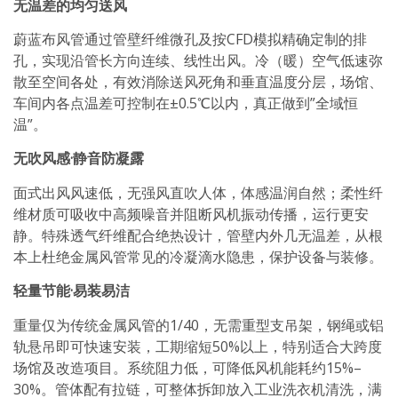
无温差的均匀送风
蔚蓝布风管通过管壁纤维微孔及按CFD模拟精确定制的排
孔，实现沿管长方向连续、线性出风。冷（暖）空气低速弥
散至空间各处，有效消除送风死角和垂直温度分层，场馆、
车间内各点温差可控制在±0.5℃以内，真正做到”全域恒
温”。
无吹风感·静音防凝露
面式出风风速低，无强风直吹人体，体感温润自然；柔性纤
维材质可吸收中高频噪音并阻断风机振动传播，运行更安
静。特殊透气纤维配合绝热设计，管壁内外几无温差，从根
本上杜绝金属风管常见的冷凝滴水隐患，保护设备与装修。
轻量节能·易装易洁
重量仅为传统金属风管的1/40，无需重型支吊架，钢绳或铝
轨悬吊即可快速安装，工期缩短50%以上，特别适合大跨度
场馆及改造项目。系统阻力低，可降低风机能耗约15%–
30%。管体配有拉链，可整体拆卸放入工业洗衣机清洗，满