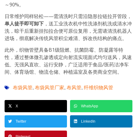
～90%。
日常维护同样轻松——需清洗时只需沿隐形拉链拉开管段，
单人徒手即可卸下
，送工业洗衣机中性洗涤剂机洗或清水冲
洗，晾干后重新挂扣拉合便可原位复用，无需请清洗机器人
进场，彻底解决传统风管积尘难清、拆改伤结构的痛点。
此外，织物管壁具备B1级阻燃、抗菌防霉、防凝露等特
性，通过整体微孔渗透或定向射流实现面式均匀送风，风速
低、无强风直吹、运行安静，广泛适用于食品/医药洁净车
间、体育场馆、物流仓储、种植温室及各类商业空间。
布袋风管
布袋风管厂家
布风管
纤维织物风管
,
,
,
X
WhatsApp
Twitter
LinkedIn
Pinterest