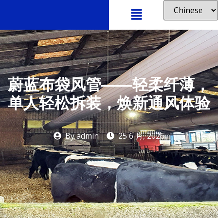
蔚蓝布袋风管——轻柔纤薄，
单人轻松拆装，焕新通风体验
By
admin
25 6 月, 2026