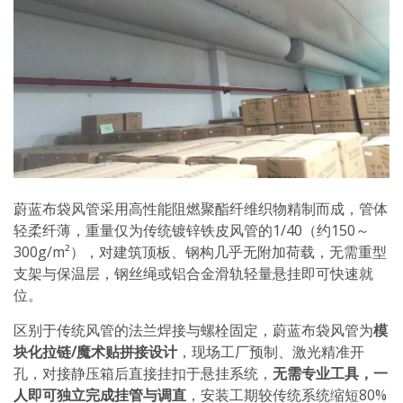
蔚蓝布袋风管采用高性能阻燃聚酯纤维织物精制而成，管体
轻柔纤薄，重量仅为传统镀锌铁皮风管的1/40（约150～
300g/m²），对建筑顶板、钢构几乎无附加荷载，无需重型
支架与保温层，钢丝绳或铝合金滑轨轻量悬挂即可快速就
位。
区别于传统风管的法兰焊接与螺栓固定，蔚蓝布袋风管为
模
块化拉链/魔术贴拼接设计
，现场工厂预制、激光精准开
孔，对接静压箱后直接挂扣于悬挂系统，
无需专业工具，一
人即可独立完成挂管与调直
，安装工期较传统系统缩短80%