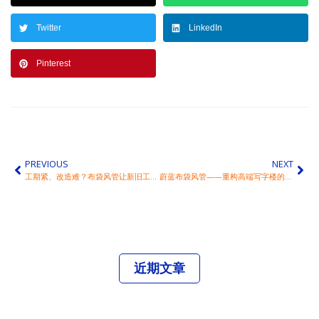
Twitter
LinkedIn
Pinterest
PREVIOUS
NEXT
工期紧、改造难？布袋风管让新旧工程通风升级“零压力”
蔚蓝布袋风管——重构高端写字楼的「静音空气美学」
近期文章