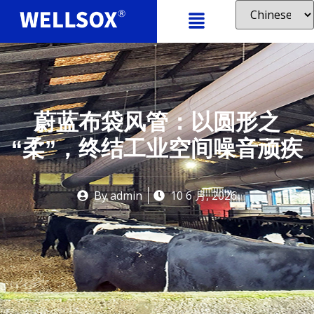
蔚蓝布袋风管：以圆形之
“柔”，终结工业空间噪音顽疾
By
admin
10 6 月, 2026