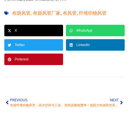
布袋风管
布袋风管厂家
布风管
纤维织物风管
,
,
,
X
WhatsApp
Twitter
LinkedIn
Pinterest
PREVIOUS
NEXT
布袋纤维织物风管：高大空间与工业场所通风送风优选方案
拒绝高额电费单！低阻力布袋风管系统，节能30%轻松搞定车间通风