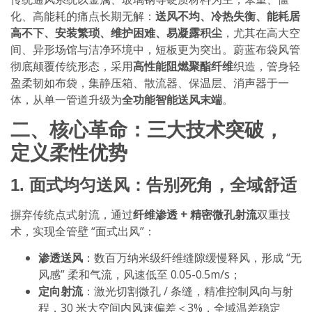
化、高能耗的痛点长期无解：
送风不均、冷热失衡、能耗居
高不下、安装繁琐、维护困难、易凝露积尘
，尤其在高大空
间、异形场馆与洁净环境中，短板更为突出。蔚蓝布袋风管
彻底颠覆传统形态，采用
高性能阻燃聚酯纤维
织造，管身轻
盈柔韧如布袋，集静压箱、散流器、保温层、消声器于一
体，从单一管道升级为
全功能智能送风末端
。
二、核心革命：三大技术突破，
定义柔性优势
1. 面式均匀送风：告别死角，全域舒适
摒弃传统点式射流，通过
纤维渗透 + 精密微孔射流
双重技
术，实现全管壁 “面式出风”：
渗透送风
：数百万纳米级纤维缝隙缓慢释风，形成 “无
风感” 柔和气流，风速低至 0.05-0.5m/s；
定向射流
：激光切割微孔 / 条缝，精准控制风向与射
程，30 米大空间内风速偏差＜3%，全域温差稳定