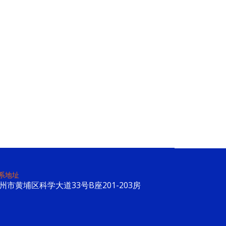
系地址
州市黄埔区科学大道33号B座201-203房