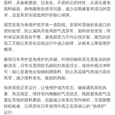
面料，具备耐磨损、抗老化、不易积尘的特性，从源头避免
面料破损、静电吸附杂质等问题，减少后期修复和清洁的需
求，这是风管实现低维护的核心保障。
规范安装为免维护筑牢第一道防线。安装时需做好各接口的
密封处理，防止漏风导致局部气流异常、面料鼓包变形；同
时保证风管悬挂平整，避免因受力不均出现开裂，规范的安
装工艺能让风管在后续运行中减少故障，从根本上降低维护
概率。
极简日常养护是免维护的关键。纤维织物风管无需复杂的拆
解清洗，日常仅需用软毛刷轻扫表面浮尘，保持外观洁净即
可；核心是避免尖锐物剐蹭面料、防止高温烟气和油污直吹
风管，减少面料老化、破损的风险。
保持系统正常运行，让免维护成为常态。确保通风系统风
量、风压稳定，维持管内顺畅的气流状态，既能避免因气流
紊乱导致的面料磨损，也能减少杂质在管内堆积，无需频繁
拆机检修，让风管在日常使用中真正实现省心的 “免维护”
运行。