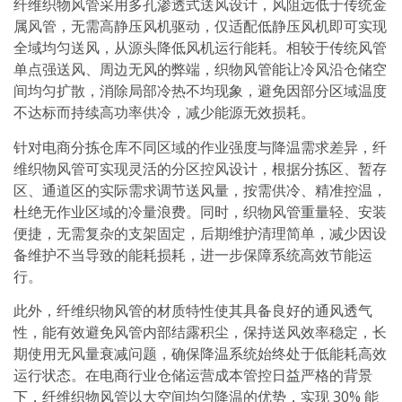
纤维织物风管采用多孔渗透式送风设计，风阻远低于传统金
属风管，无需高静压风机驱动，仅适配低静压风机即可实现
全域均匀送风，从源头降低风机运行能耗。相较于传统风管
单点强送风、周边无风的弊端，织物风管能让冷风沿仓储空
间均匀扩散，消除局部冷热不均现象，避免因部分区域温度
不达标而持续高功率供冷，减少能源无效损耗。
针对电商分拣仓库不同区域的作业强度与降温需求差异，纤
维织物风管可实现灵活的分区控风设计，根据分拣区、暂存
区、通道区的实际需求调节送风量，按需供冷、精准控温，
杜绝无作业区域的冷量浪费。同时，织物风管重量轻、安装
便捷，无需复杂的支架固定，后期维护清理简单，减少因设
备维护不当导致的能耗损耗，进一步保障系统高效节能运
行。
此外，纤维织物风管的材质特性使其具备良好的通风透气
性，能有效避免风管内部结露积尘，保持送风效率稳定，长
期使用无风量衰减问题，确保降温系统始终处于低能耗高效
运行状态。在电商行业仓储运营成本管控日益严格的背景
下，纤维织物风管以大空间均匀降温的优势，实现 30% 能