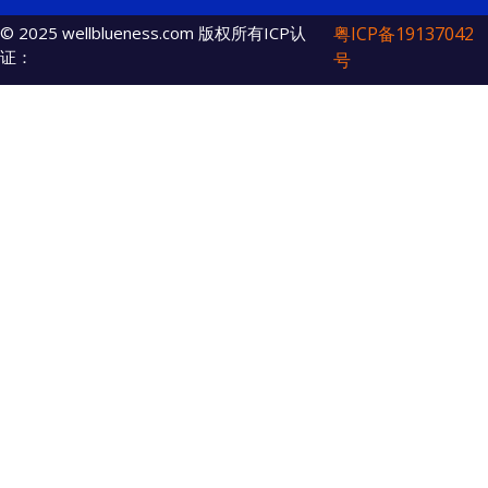
© 2025 wellblueness.com 版权所有ICP认
粤ICP备19137042
证：
号