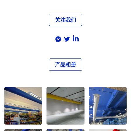
关注我们
产品相册