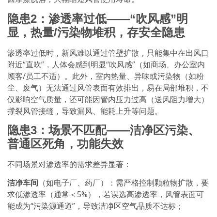
隐患2：渗透率过低——“吹风感”明
显，热量/污染物堆积，存安全隐患
渗透率过低时，新风难以通过管壁扩散，只能集中在出风口
附近“直吹”，人体会感到明显“吹风感”（如商场、办公室内
顾客/员工不适）。此外，室内热量、异味或污染物（如粉
尘、废气）无法通过风管表面有效排出，易在局部堆积，不
仅影响空气质量，还可能因管内压力过高（送风阻力增大）
撑裂风管接缝，导致漏风、能耗上升等问题。
隐患3：场景不匹配——洁净区污染、
普通区死角，功能失效
不同场景对渗透率的需求差异显著：
洁净车间
（如电子厂、药厂）：需严格控制颗粒物扩散，要
求低渗透率（通常＜5%），若误选高渗透率，风管表面可
能成为“污染源通道”，导致洁净区空气品质不达标；