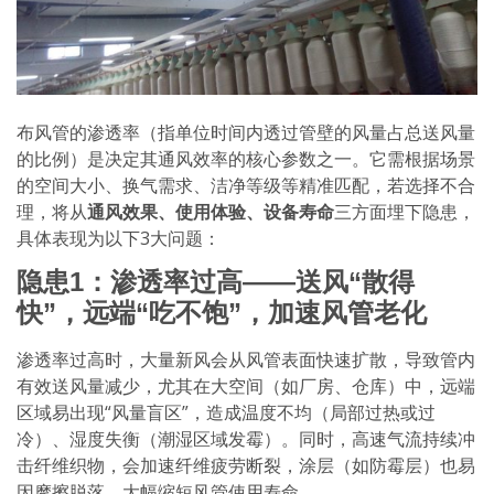
布风管的渗透率（指单位时间内透过管壁的风量占总送风量
的比例）是决定其通风效率的核心参数之一。它需根据场景
的空间大小、换气需求、洁净等级等精准匹配，若选择不合
理，将从
通风效果、使用体验、设备寿命
三方面埋下隐患，
具体表现为以下3大问题：
隐患1：渗透率过高——送风“散得
快”，远端“吃不饱”，加速风管老化
渗透率过高时，大量新风会从风管表面快速扩散，导致管内
有效送风量减少，尤其在大空间（如厂房、仓库）中，远端
区域易出现“风量盲区”，造成温度不均（局部过热或过
冷）、湿度失衡（潮湿区域发霉）。同时，高速气流持续冲
击纤维织物，会加速纤维疲劳断裂，涂层（如防霉层）也易
因摩擦脱落，大幅缩短风管使用寿命。