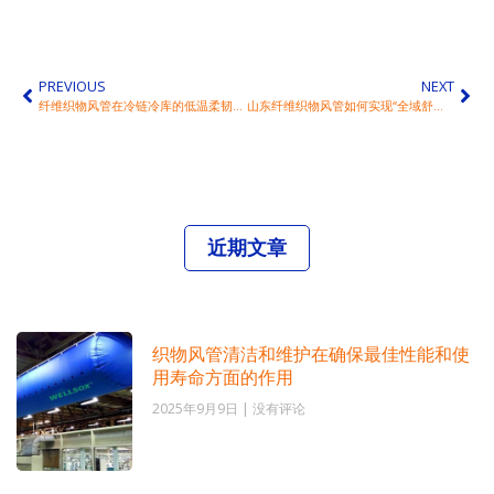
PREVIOUS
NEXT
纤维织物风管在冷链冷库的低温柔韧性表现
山东纤维织物风管如何实现“全域舒适”？
近期文章
织物风管清洁和维护在确保最佳性能和使
用寿命方面的作用
2025年9月9日
没有评论