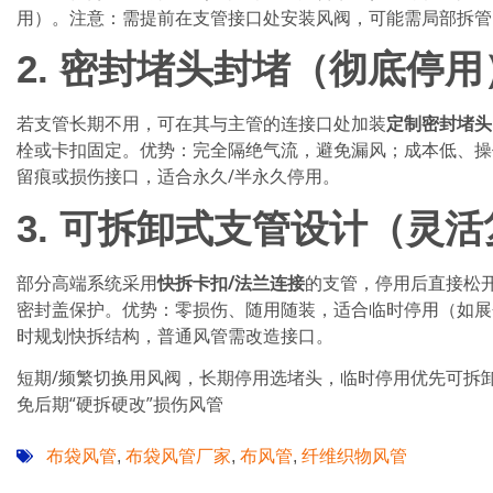
用）。注意：需提前在支管接口处安装风阀，可能需局部拆管
2.
密封堵头封堵（彻底停用
若支管长期不用，可在其与主管的连接口处加装
定制密封堵头
栓或卡扣固定。优势：完全隔绝气流，避免漏风；成本低、操
留痕或损伤接口，适合永久/半永久停用。
3.
可拆卸式支管设计（灵活
部分高端系统采用
快拆卡扣/法兰连接
的支管，停用后直接松
密封盖保护。优势：零损伤、随用随装，适合临时停用（如展
时规划快拆结构，普通风管需改造接口。
短期/频繁切换用风阀，长期停用选堵头，临时停用优先可拆
免后期“硬拆硬改”损伤风管
布袋风管
布袋风管厂家
布风管
纤维织物风管
,
,
,