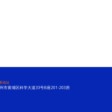
系地址
州市黄埔区科学大道33号B座201-203房