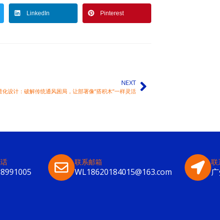
LinkedIn
Pinterest
NEXT
量化设计：破解传统通风困局，让部署像”搭积木”一样灵活
电话
联系邮箱
联
28991005
WL18620184015@163.com
广