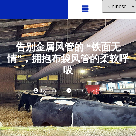
告别金属风管的 “铁面无
情”，拥抱布袋风管的柔软呼
吸
By
admin
31 3 月, 2026