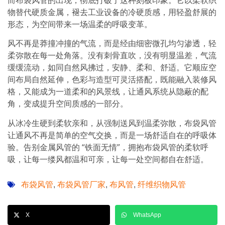
物替代硬质金属，褪去工业设备的冷硬质感，用轻盈舒展的
形态，为空间带来一场温柔的呼吸变革。
风不再是莽撞冲撞的气流，而是经由细密微孔均匀渗透，轻
柔弥散在每一处角落。没有刺骨直吹，没有明显温差，气流
缓缓流动，如同自然风拂过，安静、柔和、舒适。它顺应空
间布局自然延伸，色彩与造型可灵活搭配，既能融入装修风
格，又能成为一道柔和的风景线，让通风系统从隐蔽的配
角，变成提升空间质感的一部分。
从冰冷生硬到柔软亲和，从强制送风到温柔弥散，布袋风管
让通风不再是简单的空气交换，而是一场舒适自在的呼吸体
验。告别金属风管的 “铁面无情”，拥抱布袋风管的柔软呼
吸，让每一缕风都温和可亲，让每一处空间都自在舒适。
布袋风管
布袋风管厂家
布风管
纤维织物风管
,
,
,
X
WhatsApp