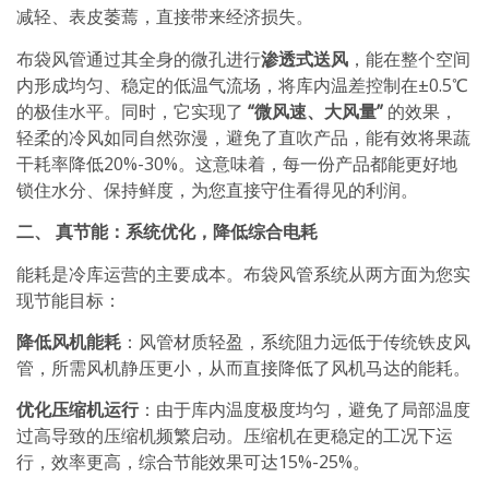
减轻、表皮萎蔫，直接带来经济损失。
布袋风管通过其全身的微孔进行
渗透式送风
，能在整个空间
内形成均匀、稳定的低温气流场，将库内温差控制在±0.5℃
的极佳水平。同时，它实现了
“微风速、大风量”
的效果，
轻柔的冷风如同自然弥漫，避免了直吹产品，能有效将果蔬
干耗率降低20%-30%。这意味着，每一份产品都能更好地
锁住水分、保持鲜度，为您直接守住看得见的利润。
二、 真节能：系统优化，降低综合电耗
能耗是冷库运营的主要成本。布袋风管系统从两方面为您实
现节能目标：
降低风机能耗
：风管材质轻盈，系统阻力远低于传统铁皮风
管，所需风机静压更小，从而直接降低了风机马达的能耗。
优化压缩机运行
：由于库内温度极度均匀，避免了局部温度
过高导致的压缩机频繁启动。压缩机在更稳定的工况下运
行，效率更高，综合节能效果可达15%-25%。