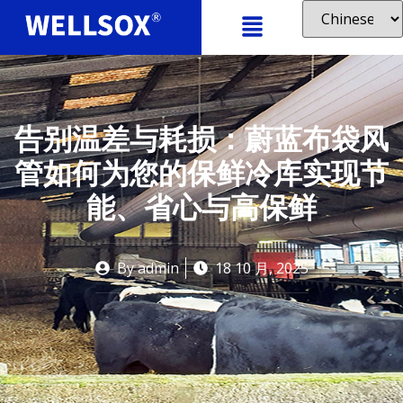
告别温差与耗损：蔚蓝布袋风
管如何为您的保鲜冷库实现节
能、省心与高保鲜
By
admin
18 10 月, 2025